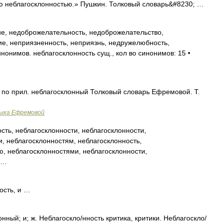
ю неблагосклонностью.» Пушкин. Толковый словарь&#8230; …
, недоброжелательность, недоброжелательство,
е, неприязненность, неприязнь, недружелюбность,
нонимов. неблагосклонность сущ., кол во синонимов: 15 •
. по прил. неблагосклонный Толковый словарь Ефремовой. Т.
зыка Ефремовой
ть, неблагосклонности, неблагосклонности,
и, неблагосклонностям, неблагосклонность,
ю, неблагосклонностями, неблагосклонности,
 …
ость, и …
нный; и; ж. Неблагоскло/нность критика, критики. Неблагоскло/