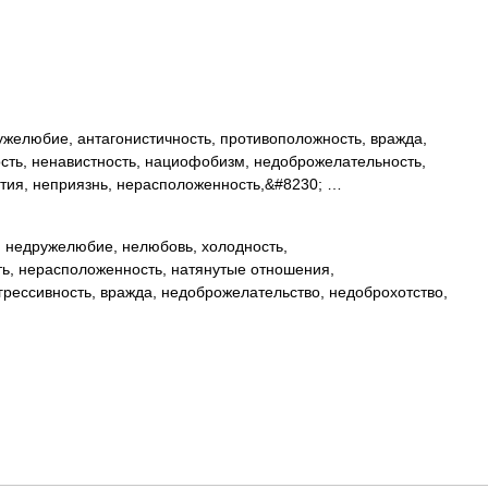
желюбие, антагонистичность, противоположность, вражда,
ость, ненавистность, нациофобизм, недоброжелательность,
атия, неприязнь, нерасположенность,&#8230; …
 недружелюбие, нелюбовь, холодность,
ть, нерасположенность, натянутые отношения,
грессивность, вражда, недоброжелательство, недоброхотство,