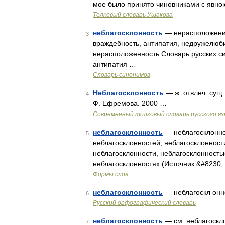
мое было принято чиновниками с явно
Толковый словарь Ушакова
неблагосклонность
— нерасположение
3
враждебность, антипатия, недружелюби
нерасположенность Словарь русских си
антипатия …
Словарь синонимов
Неблагосклонность
— ж. отвлеч. сущ
4
Ф. Ефремова. 2000 …
Современный толковый словарь русского я
неблагосклонность
— неблагосклоннос
5
неблагосклонностей, неблагосклонност
неблагосклонности, неблагосклонность
неблагосклонностях (Источник:&#8230;
Формы слов
неблагосклонность
— неблагоскл онн
6
Русский орфографический словарь
неблагосклонность
— см. неблагоскло
7