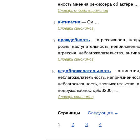
нность мнения режиссёра об актёре …
Словарь многих выражений
антипатия
— См …
8
Словарь синонимов
враждебность
— агрессивность, недру
9
рознь; наступательность, неприязненн
агрессия, неблагожелательство, антип
Словарь синонимов
недоброжелательность
— антипатия,
10
неблагожелательность, неприязненнос
неблагосклонность, злопыхательство, а
недружелюбность,&#8230; …
Словарь синонимов
Страницы
Следующая
→
1
2
3
4