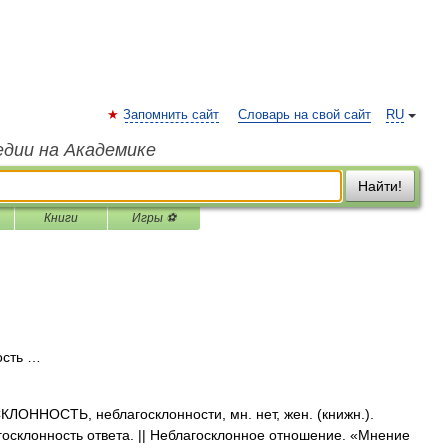
Запомнить сайт
Словарь на свой сайт
RU
едии на Академике
Найти!
Книги
Игры ⚽
ость …
ОННОСТЬ, неблагосклонности, мн. нет, жен. (книжн.).
госклонность ответа. || Неблагосклонное отношение. «Мнение