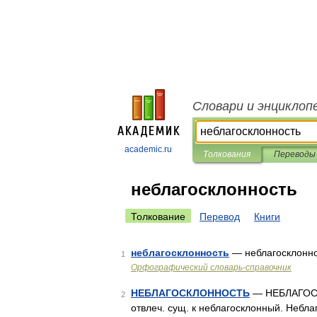
Словари и энциклоп
academic.ru
Толкования
Переводы
неблагосклонность
Толкование
Перевод
Книги
неблагосклонность
— неблагосклонн
1
Орфографический словарь-справочник
НЕБЛАГОСКЛОННОСТЬ
— НЕБЛАГОСКЛ
2
отвлеч. сущ. к неблагосклонный. Небла